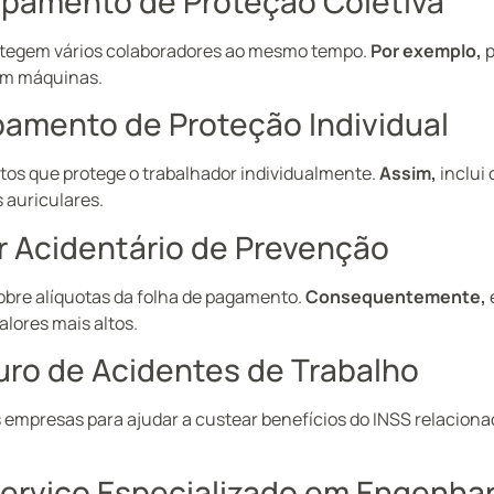
ipamento de Proteção Coletiva
rotegem vários colaboradores ao mesmo tempo.
Por exemplo,
p
em máquinas.
pamento de Proteção Individual
os que protege o trabalhador individualmente.
Assim,
inclui 
 auriculares.
r Acidentário de Prevenção
sobre alíquotas da folha de pagamento.
Consequentemente,
lores mais altos.
uro de Acidentes de Trabalho
 empresas para ajudar a custear benefícios do INSS relaciona
erviço Especializado em Engenhar