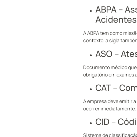
ABPA – As
Acidentes
A ABPA tem como missão
contexto, a sigla também
ASO – Ate
Documento médico que av
obrigatório em exames a
CAT – Com
A empresa deve emitir a
ocorrer imediatamente.
CID – Cód
Sistema de classificaç