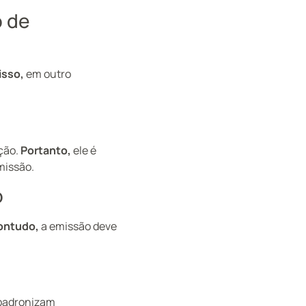
o de
isso,
em outro
ção.
Portanto,
ele é
missão.
o
contudo,
a emissão deve
 padronizam