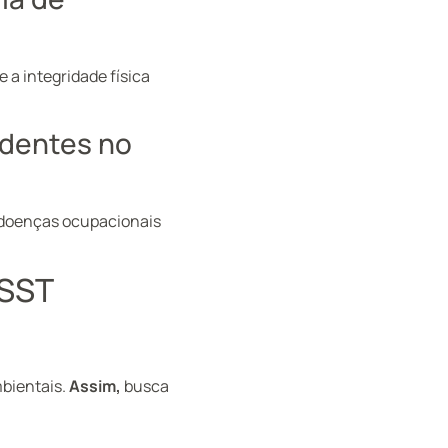
 a integridade física
identes no
 doenças ocupacionais
 SST
mbientais.
Assim,
busca