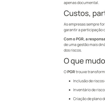
apenas documental.
Custos, par
As empresas sempre for
garantir a participação 
Com o PGR, a respons
de uma gestão mais dinâ
dos riscos.
O que mudo
O
PGR
trouxe transform
Inclusão de risco
Inventário de risco
Criação de plano d