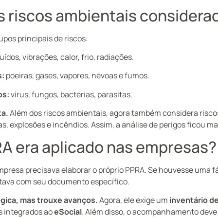
s riscos ambientais considera
pos principais de riscos:
uídos, vibrações, calor, frio, radiações.
s:
poeiras, gases, vapores, névoas e fumos.
os:
vírus, fungos, bactérias, parasitas.
ta.
Além dos riscos ambientais, agora também considera risc
s, explosões e incêndios. Assim, a análise de perigos ficou ma
A era aplicado nas empresas?
presa precisava elaborar o próprio PPRA. Se houvesse uma fá
ntava com seu documento específico.
gica, mas trouxe avanços.
Agora, ele exige um
inventário de
s integrados ao
eSocial
. Além disso, o acompanhamento deve 