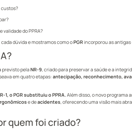
 custos?
par?
de validade do PPRA?
a cada dúvida e mostramos como o
PGR
incorporou as antigas 
RA?
 previsto pela
NR-9
, criado para preservar a saúde e a integri
aseava em quatro etapas:
antecipação, reconhecimento, aval
R-1, o PGR substituiu o PPRA.
Além disso, o novo programa a
rgonômicos
e de
acidentes
, oferecendo uma visão mais abr
r quem foi criado?