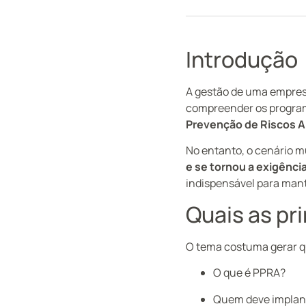
Introdução
A gestão de uma empresa
compreender os program
Prevenção de Riscos A
No entanto, o cenário 
e se tornou a exigência
indispensável para mant
Quais as pr
O tema costuma gerar q
O que é PPRA?
Quem deve implan