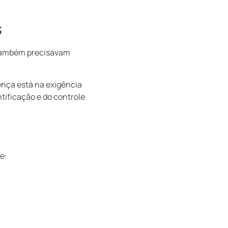
s
 também precisavam
ença está na exigência
tificação e do controle
e: