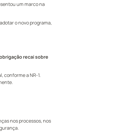
presentou um marco na
adotar o novo programa,
obrigação recai sobre
l, conforme a NR-1.
mente.
ças nos processos, nos
egurança.