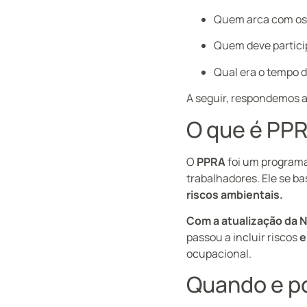
Quem arca com os
Quem deve partici
Qual era o tempo 
A seguir, respondemos 
O que é PP
O
PPRA
foi um programa
trabalhadores. Ele se b
riscos ambientais.
Com a atualização da N
passou a incluir riscos
e
ocupacional.
Quando e po