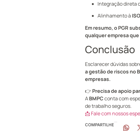
Integração direta
Alinhamento à
ISO
Em resumo, o PGR subs
qualquer empresa que 
Conclusão
Esclarecer dúvidas sobr
a gestão de riscos no 
empresas.
👉
Precisa de apoio pa
A
BMPC
conta com espec
de trabalho seguros.
📩 Fale com nossos espe
COMPARTILHE