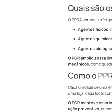
Quais são o
O PPRA abrangia três gru
Agentes físicos:
r
Agentes químico
Agentes biológic
O PGR ampliou essa lis
mecânicos
, como queda
Como o PPR
Cada unidade de uma em
uma loja, cada local co
O PGR manteve essa ló
ação preventivo
, ambo